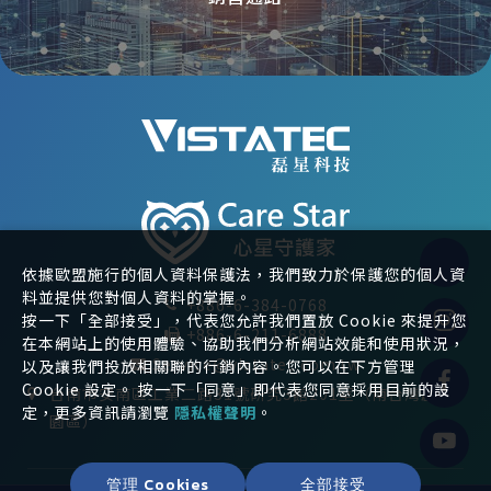
依據歐盟施行的個人資料保護法，我們致力於保護您的個人資
料並提供您對個人資料的掌握。
+886-6-384-0768
按一下「全部接受」，代表您允許我們置放 Cookie 來提升您
+886-6-211-6888
在本網站上的使用體驗、協助我們分析網站效能和使用狀況，
Service@vistatec.com.tw
以及讓我們投放相關聯的行銷內容。您可以在下方管理
Cookie 設定。 按一下「同意」即代表您同意採用目前的設
台南市安南區工業二路31號研究3館201室（南台灣創新
定，更多資訊請瀏覽
隱私權聲明
。
園區）
管理 Cookies
全部接受