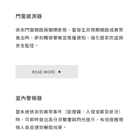
僅必需的
Cookies
同意
門窗感測器
偵測門窗開啟與關閉狀態，當發生非預期開啟或異常
進出時，即刻觸發警報並推播通知，強化居家防盜與
安全監控。
READ MORE
◆
室內警報器
當系統偵測到異常事件（如煙霧、入侵或緊急狀況）
時，可即時發出高分貝聲響與閃光提示，有效提醒現
場人員並達到嚇阻效果。