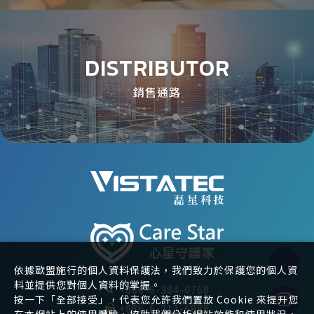
DISTRIBUTOR
銷售通路
依據歐盟施行的個人資料保護法，我們致力於保護您的個人資
料並提供您對個人資料的掌握。
+886-6-384-0768
按一下「全部接受」，代表您允許我們置放 Cookie 來提升您
+886-6-211-6888