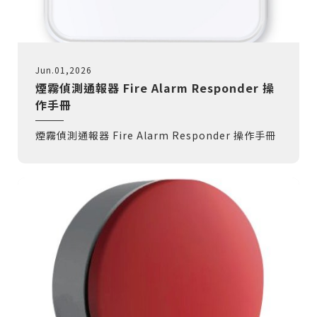
Jun.01,2026
煙霧偵測通報器 Fire Alarm Responder 操
作手冊
煙霧偵測通報器 Fire Alarm Responder 操作手冊
僅必需的
Cookies
同意