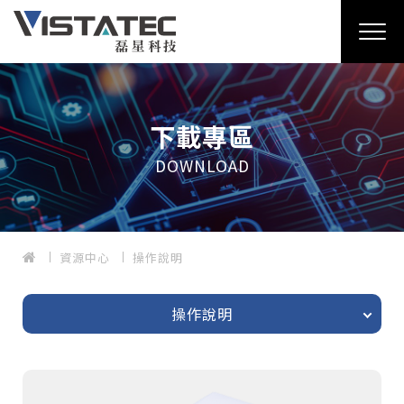
下載專區
DOWNLOAD
資源中心
操作說明
操作說明