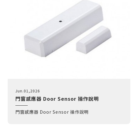
Jun.01,2026
門窗感應器 Door Sensor 操作說明
門窗感應器 Door Sensor 操作說明