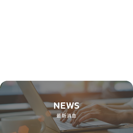
NEWS
最新消息