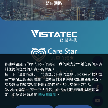
銷售通路
依據歐盟施行的個人資料保護法，我們致力於保護您的個人資
料並提供您對個人資料的掌握。
+886-6-384-0768
按一下「全部接受」，代表您允許我們置放 Cookie 來提升您
+886-6-211-6888
在本網站上的使用體驗、協助我們分析網站效能和使用狀況，
Service@vistatec.com.tw
以及讓我們投放相關聯的行銷內容。您可以在下方管理
Cookie 設定。 按一下「同意」即代表您同意採用目前的設
台南市安南區工業二路31號研究3館201室（南台灣創新
定，更多資訊請瀏覽
隱私權聲明
。
園區）